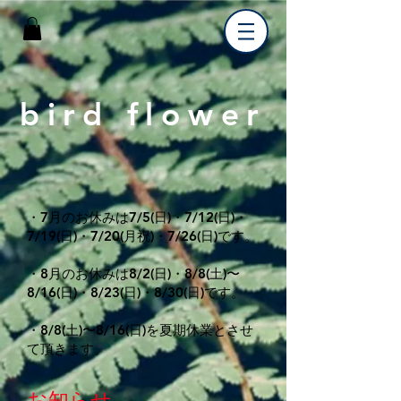
bird flower
・7月のお休みは7/5(日)・7/12(日)・
7/19(日)・7/20(月祝)・7/26(日)
です。
・8月のお休みは8/2(日)・8/8(土)〜
8/16(日)・8/23(日)・8/30(日)です。
・8/8(土)〜8/16(日)を夏期休業とさせ
て頂きます。
お知らせ