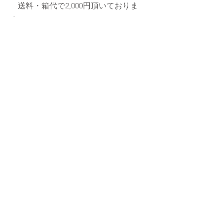
送料・箱代で2,000円頂いておりま
す。
その他のサイズ・北海道/沖縄への
発送は別料金となりますので、お問合
せください。
© 2018 bird flower