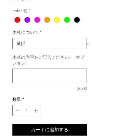
格
color 色
*
木札について
*
木札の内容をご記入ください。 (オプ
ション)
0/500
数量
*
カートに追加する