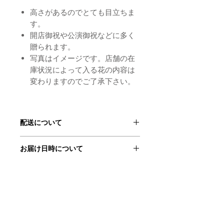
高さがあるのでとても目立ちま
す。
開店御祝や公演御祝などに多く
贈られます。
写真はイメージです。店舗の在
庫状況によって入る花の内容は
変わりますのでご了承下さい。
配送について
こちらの商品は東京23区内のみのお届
お届け日時について
けとなりますので
御了承下さい。
お届け日時のご希望がある場合は、カ
配送料金は無料でお届け致します。
ートに商品を追加後
‘備考を追加’ボタンを押し、ご希望の
お届け日時をご記入ください。
お届け時間には2時間程の幅を頂いて
© 2018 bird flower
おりますので